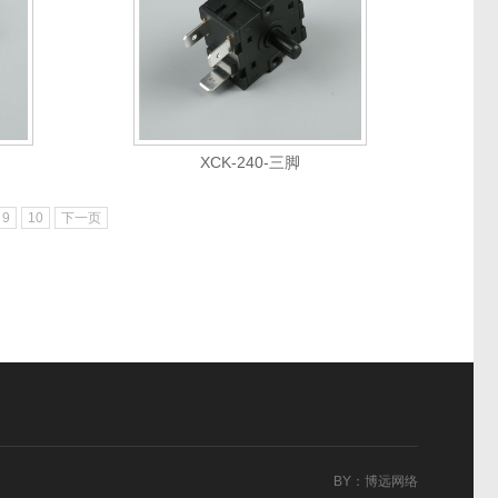
XCK-240-三脚
9
10
下一页
BY
：
博远网络