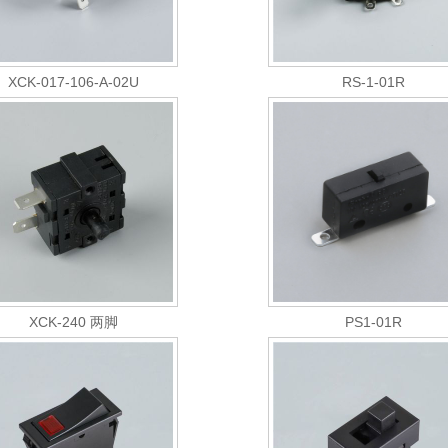
XCK-017-106-A-02U
RS-1-01R
XCK-240 两脚
PS1-01R