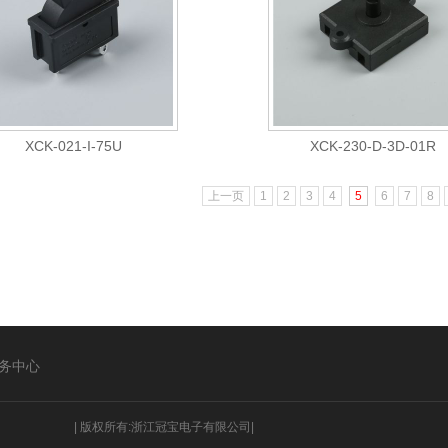
XCK-021-I-75U
XCK-230-D-3D-01R
上一页
1
2
3
4
5
6
7
8
务中心
|
版权所有:浙江冠宝电子有限公司|