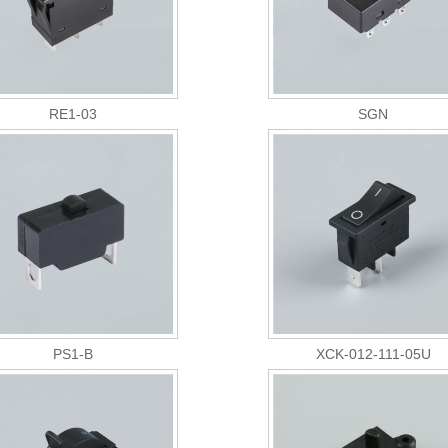
RE1-03
SGN
PS1-B
XCK-012-111-05U